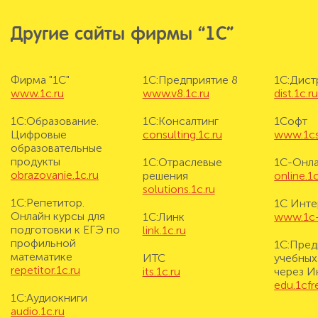
Другие сайты фирмы “1С”
Фирма "1С"
1С:Предприятие 8
1С:Дис
www.1c.ru
www.v8.1c.ru
dist.1c.r
1С:Образование.
1С:Консалтинг
1Софт
Цифровые
consulting.1c.ru
www.1cs
образовательные
продукты
1С:Отраслевые
1С-Онл
obrazovanie.1c.ru
решения
online.1c
solutions.1c.ru
1С:Репетитор.
1С Инте
Онлайн курсы для
1С:Линк
www.1c-i
подготовки к ЕГЭ по
link.1c.ru
профильной
1С:Пред
математике
ИТС
учебных
repetitor.1c.ru
its.1c.ru
через И
edu.1cf
1С:Аудиокниги
audio.1c.ru