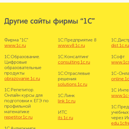
Другие сайты фирмы “1С”
Фирма "1С"
1С:Предприятие 8
1С:Дис
www.1c.ru
www.v8.1c.ru
dist.1c.r
1С:Образование.
1С:Консалтинг
1Софт
Цифровые
consulting.1c.ru
www.1cs
образовательные
продукты
1С:Отраслевые
1С-Онл
obrazovanie.1c.ru
решения
online.1c
solutions.1c.ru
1С:Репетитор.
1С Инте
Онлайн курсы для
1С:Линк
www.1c-i
подготовки к ЕГЭ по
link.1c.ru
профильной
1С:Пред
математике
ИТС
учебных
repetitor.1c.ru
its.1c.ru
через И
edu.1cf
1С:Аудиокниги