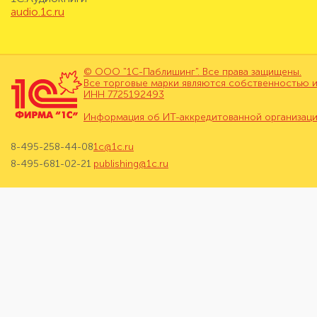
audio.1c.ru
© ООО "1С-Паблишинг". Все права защищены.
Все торговые марки являются собственностью и
ИНН 7725192493
Информация об ИТ-аккредитованной организац
8-495-258-44-08
1c@1c.ru
8-495-681-02-21
publishing@1c.ru