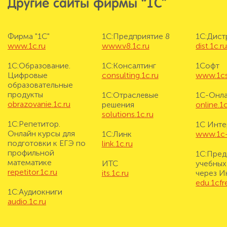
Другие сайты фирмы “1С”
Фирма "1С"
1С:Предприятие 8
1С:Дис
www.1c.ru
www.v8.1c.ru
dist.1c.r
1С:Образование.
1С:Консалтинг
1Софт
Цифровые
consulting.1c.ru
www.1cs
образовательные
продукты
1С:Отраслевые
1С-Онл
obrazovanie.1c.ru
решения
online.1c
solutions.1c.ru
1С:Репетитор.
1С Инте
Онлайн курсы для
1С:Линк
www.1c-i
подготовки к ЕГЭ по
link.1c.ru
профильной
1С:Пред
математике
ИТС
учебных
repetitor.1c.ru
its.1c.ru
через И
edu.1cf
1С:Аудиокниги
audio.1c.ru