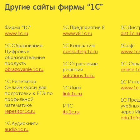
Другие сайты фирмы “1С”
Фирма "1С"
1С:Предприятие 8
1С:Дис
www.1c.ru
www.v8.1c.ru
dist.1c.r
1С:Образование.
1С:Консалтинг
1Софт
Цифровые
consulting.1c.ru
www.1cs
образовательные
продукты
1С:Отраслевые
1С-Онл
obrazovanie.1c.ru
решения
online.1c
solutions.1c.ru
1С:Репетитор.
1С Инте
Онлайн курсы для
1С:Линк
www.1c-i
подготовки к ЕГЭ по
link.1c.ru
профильной
1С:Пред
математике
ИТС
учебных
repetitor.1c.ru
its.1c.ru
через И
edu.1cf
1С:Аудиокниги
audio.1c.ru