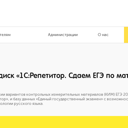
телям
Администрации
О нас
диск «1С:Репетитор. Сдаем ЕГЭ по ма
ии вариантов контрольных измерительных материалов (КИМ) ЕГЭ 20
тор», и базу данных «Единый государственный экзамен» с возможно
ологии русского языка.