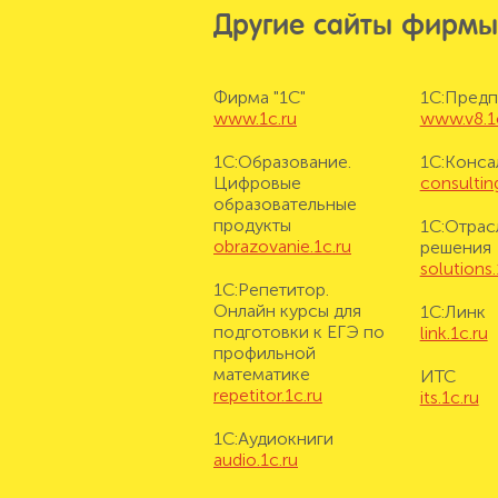
Другие сайты фирмы
Фирма "1С"
1С:Предп
www.1c.ru
www.v8.1
1С:Образование.
1С:Конса
Цифровые
consulting
образовательные
продукты
1С:Отрас
obrazovanie.1c.ru
решения
solutions.
1С:Репетитор.
Онлайн курсы для
1С:Линк
подготовки к ЕГЭ по
link.1c.ru
профильной
математике
ИТС
repetitor.1c.ru
its.1c.ru
1С:Аудиокниги
audio.1c.ru