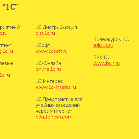
 “1С”
риятие 8
1С:Дистрибьюция
c.ru
dist.1c.ru
Видеокурсы 1С
лтинг
1Софт
edu.1c.ru
.1c.ru
www.1csoft.ru
БУХ.1С
левые
1С-Онлайн
www.buh.ru
online.1c.ru
1c.ru
1С Интерес
www.1c-interes.ru
1С:Предприятие для
учебных заведений
через Интернет
edu.1cfresh.com