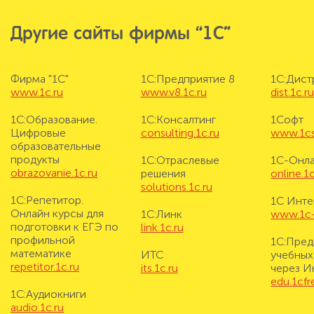
Другие сайты фирмы “1С”
Фирма "1С"
1С:Предприятие 8
1С:Дис
www.1c.ru
www.v8.1c.ru
dist.1c.r
1С:Образование.
1С:Консалтинг
1Софт
Цифровые
consulting.1c.ru
www.1cs
образовательные
продукты
1С:Отраслевые
1С-Онл
obrazovanie.1c.ru
решения
online.1c
solutions.1c.ru
1С:Репетитор.
1С Инте
Онлайн курсы для
1С:Линк
www.1c-i
подготовки к ЕГЭ по
link.1c.ru
профильной
1С:Пред
математике
ИТС
учебных
repetitor.1c.ru
its.1c.ru
через И
edu.1cf
1С:Аудиокниги
audio.1c.ru