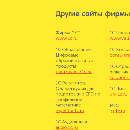
Другие сайты фирмы
Фирма "1С"
1С:Предп
www.1c.ru
www.v8.1
1С:Образование.
1С:Конса
Цифровые
consulting
образовательные
продукты
1С:Отрас
obrazovanie.1c.ru
решения
solutions.
1С:Репетитор.
Онлайн курсы для
1С:Линк
подготовки к ЕГЭ по
link.1c.ru
профильной
математике
ИТС
repetitor.1c.ru
its.1c.ru
1С:Аудиокниги
audio.1c.ru