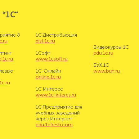
 “1С”
риятие 8
1С:Дистрибьюция
c.ru
dist.1c.ru
Видеокурсы 1С
лтинг
1Софт
edu.1c.ru
.1c.ru
www.1csoft.ru
БУХ.1С
левые
1С-Онлайн
www.buh.ru
online.1c.ru
1c.ru
1С Интерес
www.1c-interes.ru
1С:Предприятие для
учебных заведений
через Интернет
edu.1cfresh.com