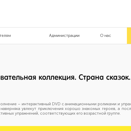
телям
Администрации
О нас
вательная коллекция. Страна сказок.
полнение – интерактивный DVD с анимационными роликами и упра
 наверняка увлекут приключения хорошо знакомых героев, а пос
тивных упражнений, соответствующих его возрастной группе.