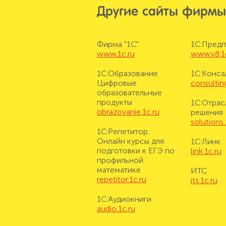
Другие сайты фирмы
Фирма "1С"
1С:Предп
www.1c.ru
www.v8.1
1С:Образование.
1С:Конса
Цифровые
consulting
образовательные
продукты
1С:Отрас
obrazovanie.1c.ru
решения
solutions.
1С:Репетитор.
Онлайн курсы для
1С:Линк
подготовки к ЕГЭ по
link.1c.ru
профильной
математике
ИТС
repetitor.1c.ru
its.1c.ru
1С:Аудиокниги
audio.1c.ru