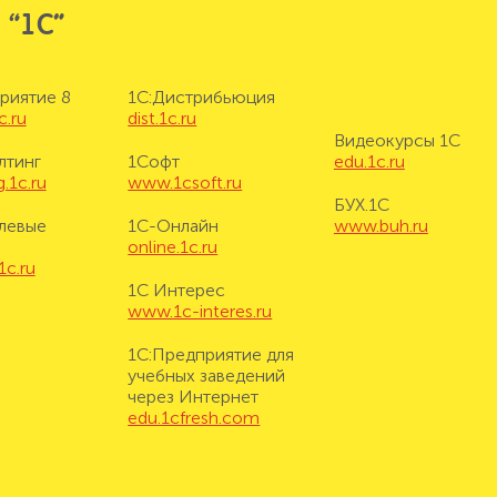
 “1С”
риятие 8
1С:Дистрибьюция
c.ru
dist.1c.ru
Видеокурсы 1С
лтинг
1Софт
edu.1c.ru
.1c.ru
www.1csoft.ru
БУХ.1С
левые
1С-Онлайн
www.buh.ru
online.1c.ru
1c.ru
1С Интерес
www.1c-interes.ru
1С:Предприятие для
учебных заведений
через Интернет
edu.1cfresh.com