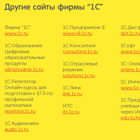
Другие сайты фирмы “1С”
Фирма "1С"
1С:Предприятие 8
1С:Дис
www.1c.ru
www.v8.1c.ru
dist.1c.r
1С:Образование.
1С:Консалтинг
1Софт
Цифровые
consulting.1c.ru
www.1cs
образовательные
продукты
1С:Отраслевые
1С-Онл
obrazovanie.1c.ru
решения
online.1c
solutions.1c.ru
1С:Репетитор.
1С Инте
Онлайн курсы для
1С:Линк
www.1c-i
подготовки к ЕГЭ по
link.1c.ru
профильной
1С:Пред
математике
ИТС
учебных
repetitor.1c.ru
its.1c.ru
через И
edu.1cf
1С:Аудиокниги
audio.1c.ru