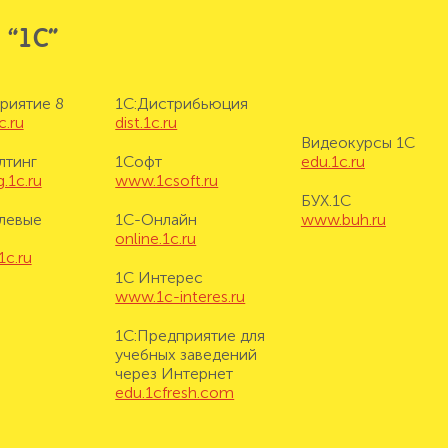
 “1С”
риятие 8
1С:Дистрибьюция
c.ru
dist.1c.ru
Видеокурсы 1С
лтинг
1Софт
edu.1c.ru
.1c.ru
www.1csoft.ru
БУХ.1С
левые
1С-Онлайн
www.buh.ru
online.1c.ru
1c.ru
1С Интерес
www.1c-interes.ru
1С:Предприятие для
учебных заведений
через Интернет
edu.1cfresh.com