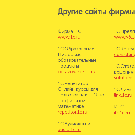
Другие сайты фирмы
Фирма "1С"
1С:Предп
www.1c.ru
www.v8.1
1С:Образование.
1С:Конса
Цифровые
consulting
образовательные
продукты
1С:Отрас
obrazovanie.1c.ru
решения
solutions.
1С:Репетитор.
Онлайн курсы для
1С:Линк
подготовки к ЕГЭ по
link.1c.ru
профильной
математике
ИТС
repetitor.1c.ru
its.1c.ru
1С:Аудиокниги
audio.1c.ru