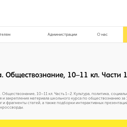
телям
Администрации
О нас
. Обществознание, 10–11 кл. Части 
 Обществознание, 10–11 кл. Часть 1–2. Культура, политика, социа
я и закрепления материала школьного курса по обществознанию за 
 и фрагменты статей, а также подборки интерактивных презентаций
 кроссворды.