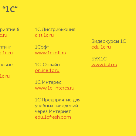
 “1С”
риятие 8
1С:Дистрибьюция
c.ru
dist.1c.ru
Видеокурсы 1С
лтинг
1Софт
edu.1c.ru
.1c.ru
www.1csoft.ru
БУХ.1С
левые
1С-Онлайн
www.buh.ru
online.1c.ru
1c.ru
1С Интерес
www.1c-interes.ru
1С:Предприятие для
учебных заведений
через Интернет
edu.1cfresh.com