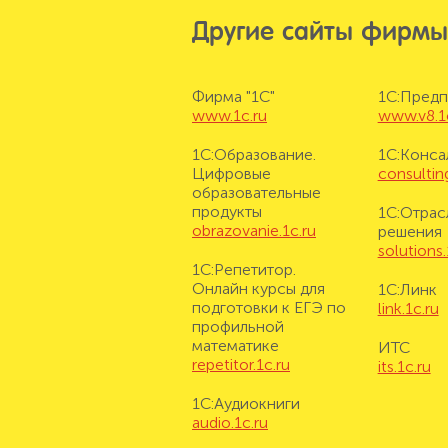
Другие сайты фирмы
Фирма "1С"
1С:Предп
www.1c.ru
www.v8.1
1С:Образование.
1С:Конса
Цифровые
consulting
образовательные
продукты
1С:Отрас
obrazovanie.1c.ru
решения
solutions.
1С:Репетитор.
Онлайн курсы для
1С:Линк
подготовки к ЕГЭ по
link.1c.ru
профильной
математике
ИТС
repetitor.1c.ru
its.1c.ru
1С:Аудиокниги
audio.1c.ru