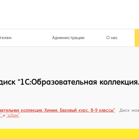
телям
Администрации
О нас
диск "1С:Образовательная коллекция
вательная коллекция. Химия. Базовый курс. 8-9 классы"
. Диск мо
о"
и
"оЗон"
.