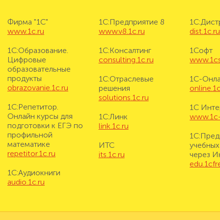
Фирма "1С"
1С:Предприятие 8
1С:Дис
www.1c.ru
www.v8.1c.ru
dist.1c.r
1С:Образование.
1С:Консалтинг
1Софт
Цифровые
consulting.1c.ru
www.1cs
образовательные
продукты
1С:Отраслевые
1С-Онл
obrazovanie.1c.ru
решения
online.1c
solutions.1c.ru
1С:Репетитор.
1С Инте
Онлайн курсы для
1С:Линк
www.1c-i
подготовки к ЕГЭ по
link.1c.ru
профильной
1С:Пред
математике
ИТС
учебных
repetitor.1c.ru
its.1c.ru
через И
edu.1cf
1С:Аудиокниги
audio.1c.ru