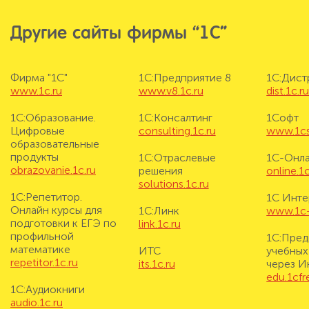
Другие сайты фирмы “1С”
Фирма "1С"
1С:Предприятие 8
1С:Дис
www.1c.ru
www.v8.1c.ru
dist.1c.r
1С:Образование.
1С:Консалтинг
1Софт
Цифровые
consulting.1c.ru
www.1cs
образовательные
продукты
1С:Отраслевые
1С-Онл
obrazovanie.1c.ru
решения
online.1c
solutions.1c.ru
1С:Репетитор.
1С Инте
Онлайн курсы для
1С:Линк
www.1c-i
подготовки к ЕГЭ по
link.1c.ru
профильной
1С:Пред
математике
ИТС
учебных
repetitor.1c.ru
its.1c.ru
через И
edu.1cf
1С:Аудиокниги
audio.1c.ru