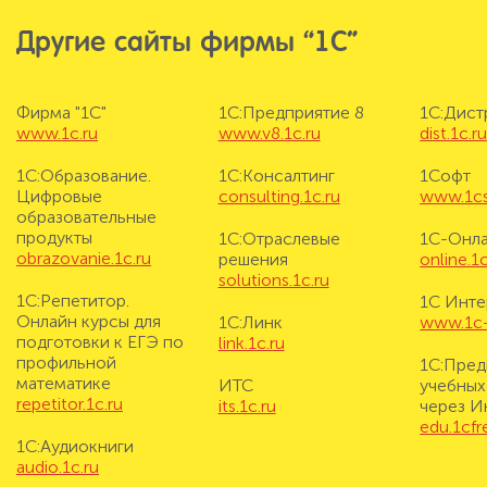
Другие сайты фирмы “1С”
Фирма "1С"
1С:Предприятие 8
1С:Дис
www.1c.ru
www.v8.1c.ru
dist.1c.r
1С:Образование.
1С:Консалтинг
1Софт
Цифровые
consulting.1c.ru
www.1cs
образовательные
продукты
1С:Отраслевые
1С-Онл
obrazovanie.1c.ru
решения
online.1c
solutions.1c.ru
1С:Репетитор.
1С Инте
Онлайн курсы для
1С:Линк
www.1c-i
подготовки к ЕГЭ по
link.1c.ru
профильной
1С:Пред
математике
ИТС
учебных
repetitor.1c.ru
its.1c.ru
через И
edu.1cf
1С:Аудиокниги
audio.1c.ru