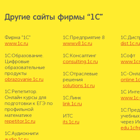
Другие сайты фирмы “1С”
Фирма "1С"
1С:Предприятие 8
1С:Дис
www.1c.ru
www.v8.1c.ru
dist.1c.r
1С:Образование.
1С:Консалтинг
1Софт
Цифровые
consulting.1c.ru
www.1cs
образовательные
продукты
1С:Отраслевые
1С-Онл
obrazovanie.1c.ru
решения
online.1c
solutions.1c.ru
1С:Репетитор.
1С Инте
Онлайн курсы для
1С:Линк
www.1c-i
подготовки к ЕГЭ по
link.1c.ru
профильной
1С:Пред
математике
ИТС
учебных
repetitor.1c.ru
its.1c.ru
через И
edu.1cf
1С:Аудиокниги
audio.1c.ru