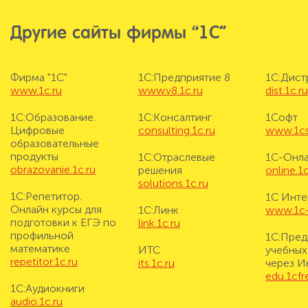
Другие сайты фирмы “1С”
Фирма "1С"
1С:Предприятие 8
1С:Дис
www.1c.ru
www.v8.1c.ru
dist.1c.r
1С:Образование.
1С:Консалтинг
1Софт
Цифровые
consulting.1c.ru
www.1cs
образовательные
продукты
1С:Отраслевые
1С-Онл
obrazovanie.1c.ru
решения
online.1c
solutions.1c.ru
1С:Репетитор.
1С Инте
Онлайн курсы для
1С:Линк
www.1c-i
подготовки к ЕГЭ по
link.1c.ru
профильной
1С:Пред
математике
ИТС
учебных
repetitor.1c.ru
its.1c.ru
через И
edu.1cf
1С:Аудиокниги
audio.1c.ru