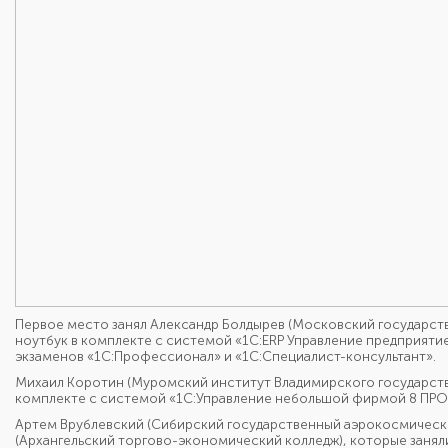
Первое место занял Александр Болдырев (Московский государств
ноутбук в комплекте с системой «1С:ERP Управление предприятие
экзаменов «1С:Профессионал» и «1С:Специалист-консультант».
Михаил Коротин (Муромский институт Владимирского государств
комплекте с системой «1С:Управление небольшой фирмой 8 ПР
Артем Врублевский (Сибирский государственный аэрокосмический
(Архангельский торгово-экономический колледж), которые занял