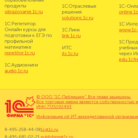
продукты
1С:Отраслевые
1С-Онл
obrazovanie.1c.ru
решения
online.1c
solutions.1c.ru
1С:Репетитор.
1С Инте
Онлайн курсы для
1С:Линк
www.1c-i
подготовки к ЕГЭ по
link.1c.ru
профильной
1С:Пред
математике
ИТС
учебных
repetitor.1c.ru
its.1c.ru
через И
edu.1cf
1С:Аудиокниги
audio.1c.ru
© ООО "1С-Паблишинг". Все права защищены.
Все торговые марки являются собственностью и
ИНН 7725192493
Информация об ИТ-аккредитованной организац
8-495-258-44-08
1c@1c.ru
8-495-681-02-21
publishing@1c.ru