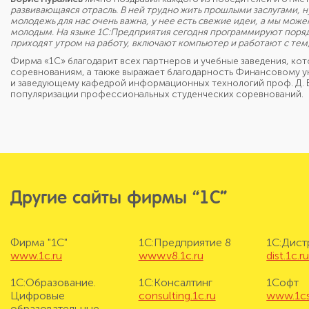
развивающаяся отрасль. В ней трудно жить прошлыми заслугами, н
молодежь для нас очень важна, у нее есть свежие идеи, а мы мож
молодым. На языке 1С:Предприятия сегодня программируют порядк
приходят утром на работу, включают компьютер и работают с тем, 
Фирма «1С» благодарит всех партнеров и учебные заведения, кот
соревнованиям, а также выражает благодарность Финансовому ун
и заведующему кафедрой информационных технологий проф. Д. В.
популяризации профессиональных студенческих соревнований.
Другие сайты фирмы “1С”
Фирма "1С"
1С:Предприятие 8
1С:Дис
www.1c.ru
www.v8.1c.ru
dist.1c.r
1С:Образование.
1С:Консалтинг
1Софт
Цифровые
consulting.1c.ru
www.1cs
образовательные