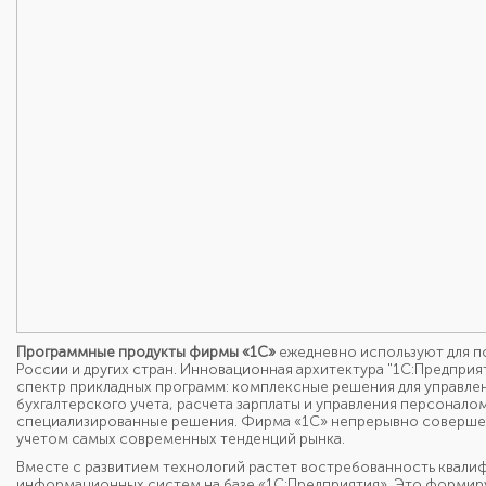
Программные продукты фирмы
«1С»
ежедневно используют для п
России и других стран. Инновационная архитектура "1С:Предпри
спектр прикладных программ: комплексные решения для управлен
бухгалтерского учета, расчета зарплаты и управления персонал
специализированные решения. Фирма «1С» непрерывно совершен
учетом самых современных тенденций рынка.
Вместе с развитием технологий растет востребованность квали
информационных систем на базе «1С:Предприятия». Это формиру