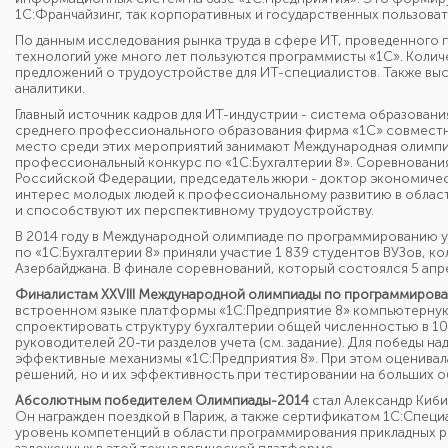
1С:Франчайзинг, так корпоративных и государственных пользоват
По данным исследования рынка труда в сфере ИТ, проведенного
технологий уже много лет пользуются программисты «1С». Колич
предложений о трудоустройстве для ИТ-специалистов. Также выс
аналитики.
Главный источник кадров для ИТ-индустрии - система образовани
среднего профессионального образования фирма «1С» совместно
место среди этих мероприятий занимают Международная олимпи
профессиональный конкурс по «1С:Бухгалтерии 8». Соревновани
Российской Федерации, председатель жюри - доктор экономиче
интерес молодых людей к профессиональному развитию в облас
и способствуют их перспективному трудоустройству.
В 2014 году в Международной олимпиаде по программированию 
по «1С:Бухгалтерии 8» приняли участие 1 839 студентов ВУЗов, к
Азербайджана. В финале соревнований, который состоялся 5 апре
Финалистам ХХVIII Международной олимпиады по программирова
встроенном языке платформы «1С:Предприятие 8» компьютерную
спроектировать структуру бухгалтерии общей численностью в 1
руководителей 20-ти разделов учета (см. задание). Для победы на
эффективные механизмы «1С:Предприятия 8». При этом оценивал
решений, но и их эффективность при тестировании на больших о
Абсолютным победителем Олимпиады-2014
стал Александр Киби
Он награжден поездкой в Париж, а также сертификатом 1С:Спец
уровень компетенций в области программирования прикладных р