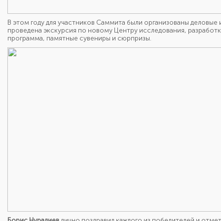
В этом году для участников Саммита были организованы деловые
проведена экскурсия по новому Центру исследования, разработки
программа, памятные сувениры и сюрпризы.
Борис Нуралиев
лично поздравил каждого из победителей и отме