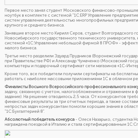
Первое место занял студент Московского финансово-промышлен
ноутбук в комплекте с системой "1С:ERP Управление предприят
систем управления деятельностью многопрофильных предприяти
крупного и среднего бизнеса.
Занявшие второе место Кирилл Серов, студент Волгоградского г
Новосибирского государственного технического университета,
системой «1С:Управление небольшой фирмой 8 ПРОФ» - эффект
малого бизнеса.
Третье место разделили Эдуард Прудников (Воронежский госуда
при Правительстве РФ) и Александр Чумаченко (Московский госу
компьютеры и подарочный сертификат сети магазинов «1С-Инте
Кроме того, все победители получили сертификаты на бесплатны
работать с наиболее массовыми приложениями 1С в облачном реж
Финалисты Восьмого Всероссийского профессионального конкур
задачу, связанную с учетом, налогообложением и отражением в 
задание). На решение отводилось 2,5 часа. От конкурсантов тре
финансовые результаты за три отчетных периода, а также соста
непростых задач конкурсантам помогли хорошие знания в области
"1С:Бухгалтерией 8".
Абсолютный победитель конкурса
- Олеся Назарько, студентка 
награждена поездкой в Италию и стала сертифицированным 1С:Сп