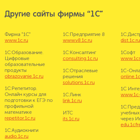
Другие сайты фирмы “1С”
Фирма "1С"
1С:Предприятие 8
1С:Дис
www.1c.ru
www.v8.1c.ru
dist.1c.r
1С:Образование.
1С:Консалтинг
1Софт
Цифровые
consulting.1c.ru
www.1cs
образовательные
продукты
1С:Отраслевые
1С-Онл
obrazovanie.1c.ru
решения
online.1c
solutions.1c.ru
1С:Репетитор.
1С Инте
Онлайн курсы для
1С:Линк
www.1c-i
подготовки к ЕГЭ по
link.1c.ru
профильной
1С:Пред
математике
ИТС
учебных
repetitor.1c.ru
its.1c.ru
через И
edu.1cf
1С:Аудиокниги
audio.1c.ru