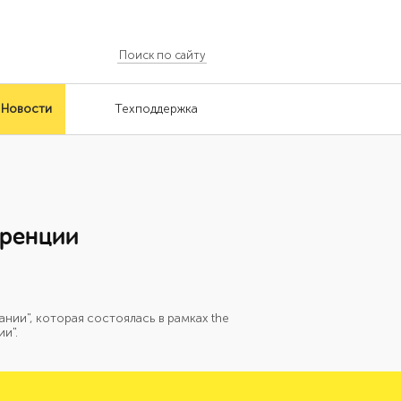
Новости
Техподдержка
еренции
ии", которая состоялась в рамках thе
и".