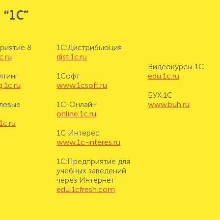
 “1С”
риятие 8
1С:Дистрибьюция
c.ru
dist.1c.ru
Видеокурсы 1С
лтинг
1Софт
edu.1c.ru
.1c.ru
www.1csoft.ru
БУХ.1С
левые
1С-Онлайн
www.buh.ru
online.1c.ru
1c.ru
1С Интерес
www.1c-interes.ru
1С:Предприятие для
учебных заведений
через Интернет
edu.1cfresh.com