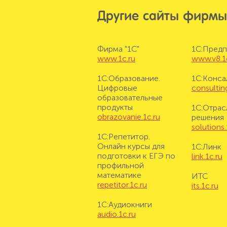
Другие сайты фирмы
Фирма "1С"
1С:Предп
www.1c.ru
www.v8.1
1С:Образование.
1С:Конса
Цифровые
consulting
образовательные
продукты
1С:Отрас
obrazovanie.1c.ru
решения
solutions.
1С:Репетитор.
Онлайн курсы для
1С:Линк
подготовки к ЕГЭ по
link.1c.ru
профильной
математике
ИТС
repetitor.1c.ru
its.1c.ru
1С:Аудиокниги
audio.1c.ru