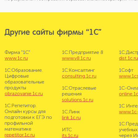
Другие сайты фирмы “1С”
Фирма "1С"
1С:Предприятие 8
1С:Дис
www.1c.ru
www.v8.1c.ru
dist.1c.r
1С:Образование.
1С:Консалтинг
1Софт
Цифровые
consulting.1c.ru
www.1cs
образовательные
продукты
1С:Отраслевые
1С-Онл
obrazovanie.1c.ru
решения
online.1c
solutions.1c.ru
1С:Репетитор.
1С Инте
Онлайн курсы для
1С:Линк
www.1c-i
подготовки к ЕГЭ по
link.1c.ru
профильной
1С:Пред
математике
ИТС
учебных
repetitor.1c.ru
its.1c.ru
через И