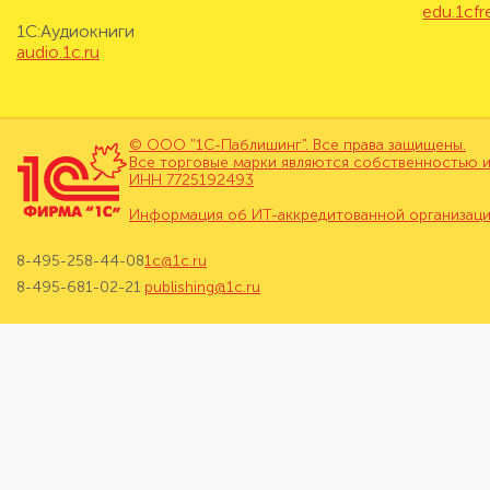
edu.1cf
1С:Аудиокниги
audio.1c.ru
© ООО "1С-Паблишинг". Все права защищены.
Все торговые марки являются собственностью и
ИНН 7725192493
Информация об ИТ-аккредитованной организац
8-495-258-44-08
1c@1c.ru
8-495-681-02-21
publishing@1c.ru