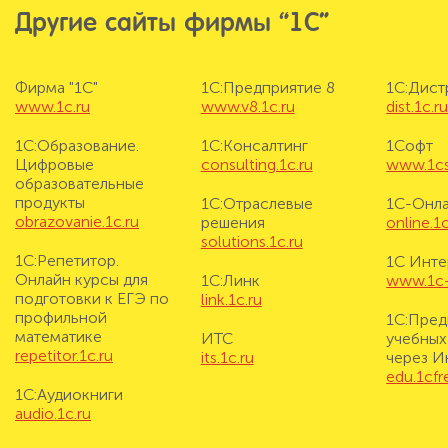
Другие сайты фирмы “1С”
Фирма "1С"
1С:Предприятие 8
1С:Дис
www.1c.ru
www.v8.1c.ru
dist.1c.r
1С:Образование.
1С:Консалтинг
1Софт
Цифровые
consulting.1c.ru
www.1cs
образовательные
продукты
1С:Отраслевые
1С-Онл
obrazovanie.1c.ru
решения
online.1c
solutions.1c.ru
1С:Репетитор.
1С Инте
Онлайн курсы для
1С:Линк
www.1c-i
подготовки к ЕГЭ по
link.1c.ru
профильной
1С:Пред
математике
ИТС
учебных
repetitor.1c.ru
its.1c.ru
через И
edu.1cf
1С:Аудиокниги
audio.1c.ru