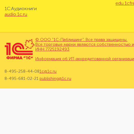
edu.1cf
1С:Аудиокниги
audio.1c.ru
© ООО "1С-Паблишинг". Все права защищены.
Все торговые марки являются собственностью и
ИНН 7725192493
Информация об ИТ-аккредитованной организац
8-495-258-44-08
1c@1c.ru
8-495-681-02-21
publishing@1c.ru