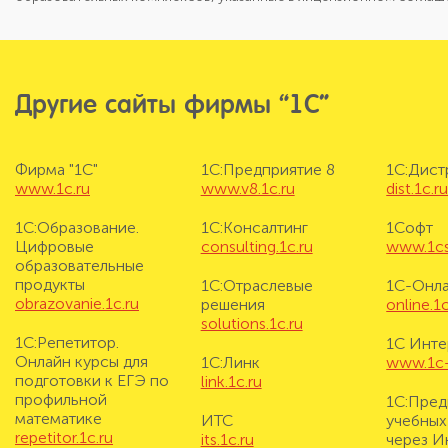
Другие сайты фирмы “1С”
Фирма "1С"
1С:Предприятие 8
1С:Дис
www.1c.ru
www.v8.1c.ru
dist.1c.r
1С:Образование.
1С:Консалтинг
1Софт
Цифровые
consulting.1c.ru
www.1cs
образовательные
продукты
1С:Отраслевые
1С-Онл
obrazovanie.1c.ru
решения
online.1c
solutions.1c.ru
1С:Репетитор.
1С Инте
Онлайн курсы для
1С:Линк
www.1c-i
подготовки к ЕГЭ по
link.1c.ru
профильной
1С:Пред
математике
ИТС
учебных
repetitor.1c.ru
its.1c.ru
через И