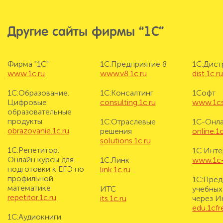
Другие сайты фирмы “1С”
Фирма "1С"
1С:Предприятие 8
1С:Дис
www.1c.ru
www.v8.1c.ru
dist.1c.r
1С:Образование.
1С:Консалтинг
1Софт
Цифровые
consulting.1c.ru
www.1cs
образовательные
продукты
1С:Отраслевые
1С-Онл
obrazovanie.1c.ru
решения
online.1c
solutions.1c.ru
1С:Репетитор.
1С Инте
Онлайн курсы для
1С:Линк
www.1c-i
подготовки к ЕГЭ по
link.1c.ru
профильной
1С:Пред
математике
ИТС
учебных
repetitor.1c.ru
its.1c.ru
через И
edu.1cf
1С:Аудиокниги