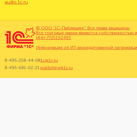
audio.1c.ru
© ООО "1С-Паблишинг". Все права защищены.
Все торговые марки являются собственностью и
ИНН 7725192493
Информация об ИТ-аккредитованной организац
8-495-258-44-08
1c@1c.ru
8-495-681-02-21
publishing@1c.ru