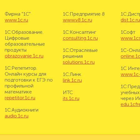
Фирма "1С"
1С:Предприятие 8
1С:Дис
www.1c.ru
www.v8.1c.ru
dist.1c.r
1С:Образование.
1С:Консалтинг
1Софт
Цифровые
consulting.1c.ru
www.1cs
образовательные
продукты
1С:Отраслевые
1С-Онл
obrazovanie.1c.ru
решения
online.1c
solutions.1c.ru
1С:Репетитор.
1С Инте
Онлайн курсы для
1С:Линк
www.1c-i
подготовки к ЕГЭ по
link.1c.ru
профильной
1С:Пред
математике
ИТС
учебных
repetitor.1c.ru
its.1c.ru
через И
edu.1cf
1С:Аудиокниги
audio.1c.ru