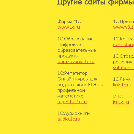
Другие сайты фирмы
Фирма "1С"
1С:Предп
www.1c.ru
www.v8.1
1С:Образование.
1С:Конса
Цифровые
consulting
образовательные
продукты
1С:Отрас
obrazovanie.1c.ru
решения
solutions.
1С:Репетитор.
Онлайн курсы для
1С:Линк
подготовки к ЕГЭ по
link.1c.ru
профильной
математике
ИТС
repetitor.1c.ru
its.1c.ru
1С:Аудиокниги
audio.1c.ru