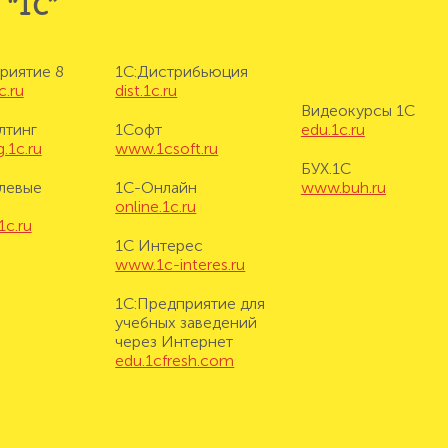
 “1С”
риятие 8
1С:Дистрибьюция
c.ru
dist.1c.ru
Видеокурсы 1С
лтинг
1Софт
edu.1c.ru
.1c.ru
www.1csoft.ru
БУХ.1С
левые
1С-Онлайн
www.buh.ru
online.1c.ru
1c.ru
1С Интерес
www.1c-interes.ru
1С:Предприятие для
учебных заведений
через Интернет
edu.1cfresh.com