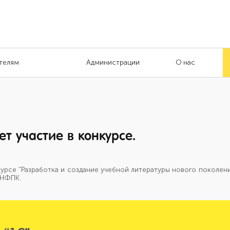
телям
Администрации
О нас
т участие в конкурсе.
курсе "Разработка и создание учебной литературы нового поколен
 НФПК.