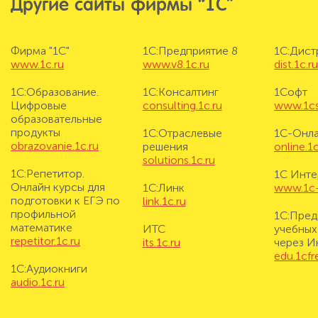
Другие сайты фирмы “1С”
Фирма "1С"
1С:Предприятие 8
1С:Дис
www.1c.ru
www.v8.1c.ru
dist.1c.r
1С:Образование.
1С:Консалтинг
1Софт
Цифровые
consulting.1c.ru
www.1cs
образовательные
продукты
1С:Отраслевые
1С-Онл
obrazovanie.1c.ru
решения
online.1c
solutions.1c.ru
1С:Репетитор.
1С Инте
Онлайн курсы для
1С:Линк
www.1c-i
подготовки к ЕГЭ по
link.1c.ru
профильной
1С:Пред
математике
ИТС
учебных
repetitor.1c.ru
its.1c.ru
через И
edu.1cf
1С:Аудиокниги
audio.1c.ru