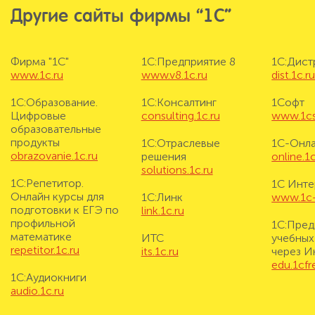
Другие сайты фирмы “1С”
Фирма "1С"
1С:Предприятие 8
1С:Дис
www.1c.ru
www.v8.1c.ru
dist.1c.r
1С:Образование.
1С:Консалтинг
1Софт
Цифровые
consulting.1c.ru
www.1cs
образовательные
продукты
1С:Отраслевые
1С-Онл
obrazovanie.1c.ru
решения
online.1c
solutions.1c.ru
1С:Репетитор.
1С Инте
Онлайн курсы для
1С:Линк
www.1c-i
подготовки к ЕГЭ по
link.1c.ru
профильной
1С:Пред
математике
ИТС
учебных
repetitor.1c.ru
its.1c.ru
через И
edu.1cf
1С:Аудиокниги
audio.1c.ru