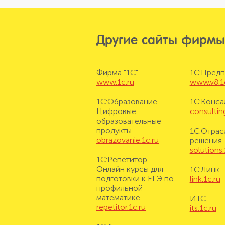
Другие сайты фирмы
Фирма "1С"
1С:Предп
www.1c.ru
www.v8.1
1С:Образование.
1С:Конса
Цифровые
consulting
образовательные
продукты
1С:Отрас
obrazovanie.1c.ru
решения
solutions.
1С:Репетитор.
Онлайн курсы для
1С:Линк
подготовки к ЕГЭ по
link.1c.ru
профильной
математике
ИТС
repetitor.1c.ru
its.1c.ru