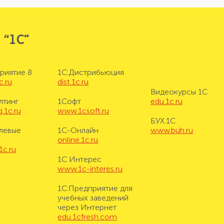
 “1С”
риятие 8
1С:Дистрибьюция
c.ru
dist.1c.ru
Видеокурсы 1С
лтинг
1Софт
edu.1c.ru
.1c.ru
www.1csoft.ru
БУХ.1С
левые
1С-Онлайн
www.buh.ru
online.1c.ru
1c.ru
1С Интерес
www.1c-interes.ru
1С:Предприятие для
учебных заведений
через Интернет
edu.1cfresh.com