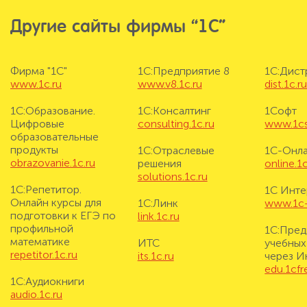
Другие сайты фирмы “1С”
Фирма "1С"
1С:Предприятие 8
1С:Дис
www.1c.ru
www.v8.1c.ru
dist.1c.r
1С:Образование.
1С:Консалтинг
1Софт
Цифровые
consulting.1c.ru
www.1cs
образовательные
продукты
1С:Отраслевые
1С-Онл
obrazovanie.1c.ru
решения
online.1c
solutions.1c.ru
1С:Репетитор.
1С Инте
Онлайн курсы для
1С:Линк
www.1c-i
подготовки к ЕГЭ по
link.1c.ru
профильной
1С:Пред
математике
ИТС
учебных
repetitor.1c.ru
its.1c.ru
через И
edu.1cf
1С:Аудиокниги
audio.1c.ru