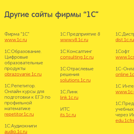
Другие сайты фирмы “1С”
Фирма "1С"
1С:Предприятие 8
1С:Дис
www.1c.ru
www.v8.1c.ru
dist.1c.r
1С:Образование.
1С:Консалтинг
1Софт
Цифровые
consulting.1c.ru
www.1cs
образовательные
продукты
1С:Отраслевые
1С-Онл
obrazovanie.1c.ru
решения
online.1c
solutions.1c.ru
1С:Репетитор.
1С Инте
Онлайн курсы для
1С:Линк
www.1c-i
подготовки к ЕГЭ по
link.1c.ru
профильной
1С:Пред
математике
ИТС
учебных
repetitor.1c.ru
its.1c.ru
через И
edu.1cf
1С:Аудиокниги
audio.1c.ru