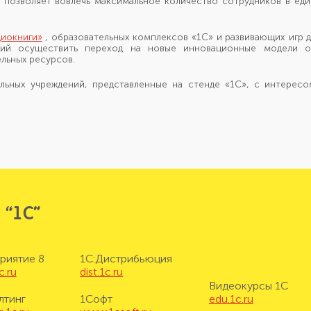
 позволяет вовлечь максимальное количество сотрудников
в ед
диокниги»
, образовательных комплексов «1С» и развивающих игр 
ний осуществить переход
на новые
инновационные модели о
льных ресурсов.
ельных учреждений, представленные
на стенде «1С»,
с интересо
 “1С”
риятие 8
1С:Дистрибьюция
c.ru
dist.1c.ru
Видеокурсы 1С
лтинг
1Софт
edu.1c.ru