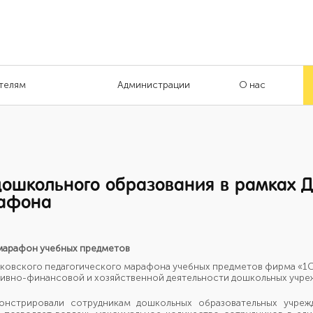
телям
Администрации
О нас
ошкольного образования в рамках Де
рафона
марафон учебных предметов
московского педагогического марафона учебных предметов
фирма «1
тивно-финансовой
и хозяйственной
деятельности дошкольных учре
онстрировали сотрудникам дошкольных образовательных учреж