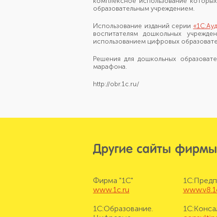
комплексное использование которых
образовательным учреждением.
Использование изданий серии
«1С:Ау
воспитателям дошкольных учрежде
использованием цифровых образовате
Решения для дошкольных образоват
марафона.
http://obr.1c.ru/
Другие сайты фирмы
Фирма "1С"
1С:Предп
www.1c.ru
www.v8.1
1С:Образование.
1С:Конса