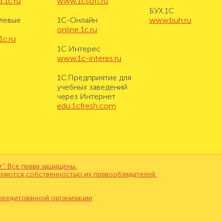
.1c.ru
www.1csoft.ru
БУХ.1С
левые
1С-Онлайн
www.buh.ru
online.1c.ru
1c.ru
1С Интерес
www.1c-interes.ru
1С:Предприятие для
учебных заведений
через Интернет
edu.1cfresh.com
. Все права защищены.
вляются собственностью их правообладателей.
кредитованной организации