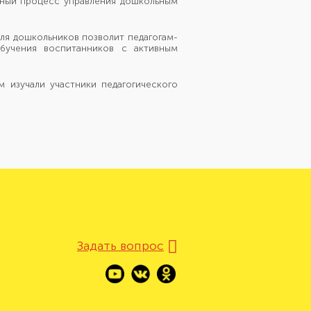
иный
процесс управления дошкольным
для дошкольников позволит педагогам-
бучения воспитанников
с активным
м
изучали участники педагогического
Задать вопрос