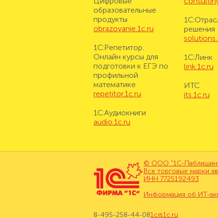
Цифровые
consulting
образовательные
продукты
1С:Отрас
obrazovanie.1c.ru
решения
solutions.
1С:Репетитор.
Онлайн курсы для
1С:Линк
подготовки к ЕГЭ по
link.1c.ru
профильной
математике
ИТС
repetitor.1c.ru
its.1c.ru
1С:Аудиокниги
audio.1c.ru
© ООО "1С-Паблишинг"
Все торговые марки я
ИНН 7725192493
Информация об ИТ-ак
8-495-258-44-08
1c@1c.ru