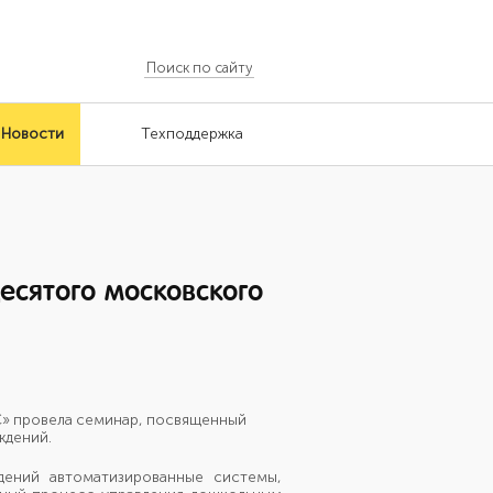
Новости
Техподдержка
сятого московского
С»
провела семинар, посвященный
ждений.
дений автоматизированные системы,