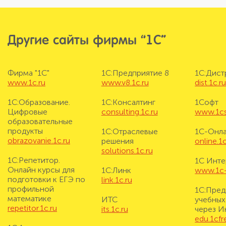
Другие сайты фирмы “1С”
Фирма "1С"
1С:Предприятие 8
1С:Дис
www.1c.ru
www.v8.1c.ru
dist.1c.r
1С:Образование.
1С:Консалтинг
1Софт
Цифровые
consulting.1c.ru
www.1cs
образовательные
продукты
1С:Отраслевые
1С-Онл
obrazovanie.1c.ru
решения
online.1c
solutions.1c.ru
1С:Репетитор.
1С Инте
Онлайн курсы для
1С:Линк
www.1c-i
подготовки к ЕГЭ по
link.1c.ru
профильной
1С:Пред
математике
ИТС
учебных
repetitor.1c.ru
its.1c.ru
через И
edu.1cf