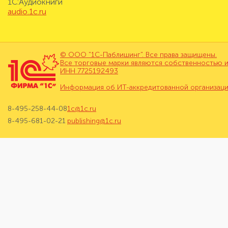
1С:Аудиокниги
audio.1c.ru
© ООО "1С-Паблишинг". Все права защищены.
Все торговые марки являются собственностью и
ИНН 7725192493
Информация об ИТ-аккредитованной организац
8-495-258-44-08
1c@1c.ru
8-495-681-02-21
publishing@1c.ru