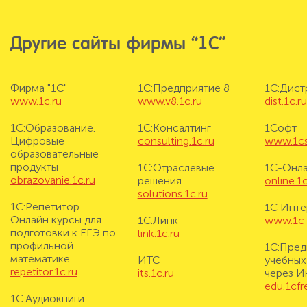
Другие сайты фирмы “1С”
Фирма "1С"
1С:Предприятие 8
1С:Дис
www.1c.ru
www.v8.1c.ru
dist.1c.r
1С:Образование.
1С:Консалтинг
1Софт
Цифровые
consulting.1c.ru
www.1cs
образовательные
продукты
1С:Отраслевые
1С-Онл
obrazovanie.1c.ru
решения
online.1c
solutions.1c.ru
1С:Репетитор.
1С Инте
Онлайн курсы для
1С:Линк
www.1c-i
подготовки к ЕГЭ по
link.1c.ru
профильной
1С:Пред
математике
ИТС
учебных
repetitor.1c.ru
its.1c.ru
через И
edu.1cf
1С:Аудиокниги