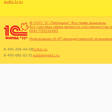
audio.1c.ru
© ООО "1С-Паблишинг". Все права защищены.
Все торговые марки являются собственностью и
ИНН 7725192493
Информация об ИТ-аккредитованной организац
8-495-258-44-08
1c@1c.ru
8-495-681-02-21
publishing@1c.ru