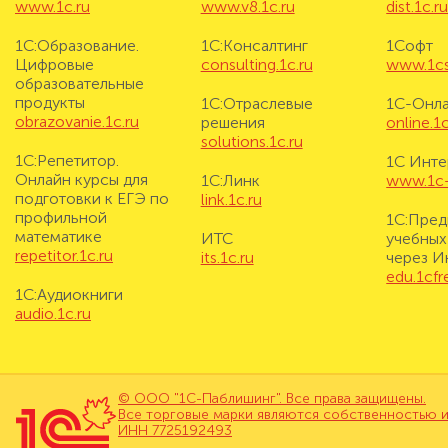
www.1c.ru
www.v8.1c.ru
dist.1c.r
1С:Образование.
1С:Консалтинг
1Софт
Цифровые
consulting.1c.ru
www.1cs
образовательные
продукты
1С:Отраслевые
1С-Онл
obrazovanie.1c.ru
решения
online.1c
solutions.1c.ru
1С:Репетитор.
1С Инте
Онлайн курсы для
1С:Линк
www.1c-i
подготовки к ЕГЭ по
link.1c.ru
профильной
1С:Пред
математике
ИТС
учебных
repetitor.1c.ru
its.1c.ru
через И
edu.1cf
1С:Аудиокниги
audio.1c.ru
© ООО "1С-Паблишинг". Все права защищены.
Все торговые марки являются собственностью и
ИНН 7725192493