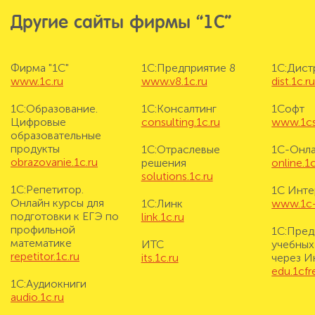
Другие сайты фирмы “1С”
Фирма "1С"
1С:Предприятие 8
1С:Дис
www.1c.ru
www.v8.1c.ru
dist.1c.r
1С:Образование.
1С:Консалтинг
1Софт
Цифровые
consulting.1c.ru
www.1cs
образовательные
продукты
1С:Отраслевые
1С-Онл
obrazovanie.1c.ru
решения
online.1c
solutions.1c.ru
1С:Репетитор.
1С Инте
Онлайн курсы для
1С:Линк
www.1c-i
подготовки к ЕГЭ по
link.1c.ru
профильной
1С:Пред
математике
ИТС
учебных
repetitor.1c.ru
its.1c.ru
через И
edu.1cf
1С:Аудиокниги
audio.1c.ru