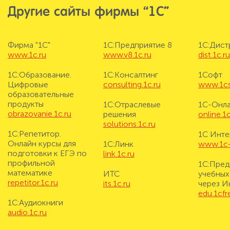
Другие сайты фирмы “1С”
Фирма "1С"
1С:Предприятие 8
1С:Дис
www.1c.ru
www.v8.1c.ru
dist.1c.r
1С:Образование.
1С:Консалтинг
1Софт
Цифровые
consulting.1c.ru
www.1cs
образовательные
продукты
1С:Отраслевые
1С-Онл
obrazovanie.1c.ru
решения
online.1c
solutions.1c.ru
1С:Репетитор.
1С Инте
Онлайн курсы для
1С:Линк
www.1c-i
подготовки к ЕГЭ по
link.1c.ru
профильной
1С:Пред
математике
ИТС
учебных
repetitor.1c.ru
its.1c.ru
через И
edu.1cf
1С:Аудиокниги
audio.1c.ru