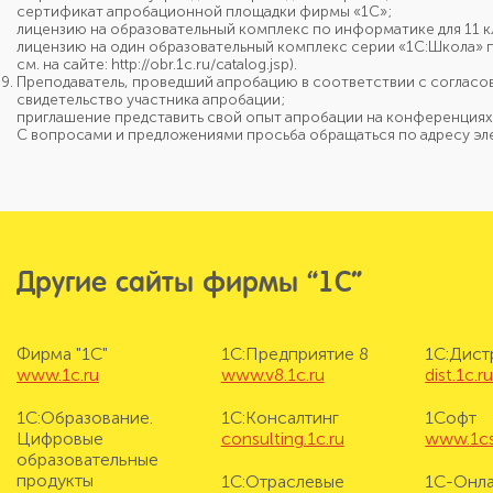
сертификат апробационной площадки
фирмы «1С»;
лицензию на образовательный комплекс
по информатике
для 11 
лицензию на один образовательный комплекс
серии «1С:Школа»
см. на сайте:
http://obr.1c.ru/catalog.jsp).
Преподаватель, проведший апробацию в соответствии с согласо
свидетельство участника апробации;
приглашение представить свой опыт апробации
на конференциях
С вопросами и предложениями просьба обращаться
по адресу
эл
Другие сайты фирмы “1С”
Фирма "1С"
1С:Предприятие 8
1С:Дис
www.1c.ru
www.v8.1c.ru
dist.1c.r
1С:Образование.
1С:Консалтинг
1Софт
Цифровые
consulting.1c.ru
www.1cs
образовательные
продукты
1С:Отраслевые
1С-Онл