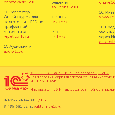
obrazovanie.1c.ru
решения
online.1c
solutions.1c.ru
1С:Репетитор.
1С Инте
Онлайн курсы для
1С:Линк
www.1c-i
подготовки к ЕГЭ по
link.1c.ru
профильной
1С:Пред
математике
ИТС
учебных
repetitor.1c.ru
its.1c.ru
через И
edu.1cf
1С:Аудиокниги
audio.1c.ru
© ООО "1С-Паблишинг". Все права защищены.
Все торговые марки являются собственностью и
ИНН 7725192493
Информация об ИТ-аккредитованной организац
8-495-258-44-08
1c@1c.ru
8-495-681-02-21
publishing@1c.ru