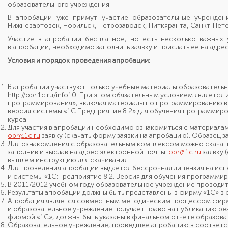
образовательного учреждения.
В апробации уже примут участие образовательные учреждени
Нижневартовск, Норильск, Петрозаводск, Питкяранта, Санкт-Пете
Участие в апробации бесплатное, но есть несколько важных
в апробации,
необходимо заполнить заявку
и прислать
ее
на адре
Условия и порядок проведения апробации:
В апробации участвуют только учебные материалы образователь
http://obr.1c.ru/info10.
При этом
обязательным условием является 
программирования», включая материалы
по программированию
в
версия системы
«1С:Предприятие 8.2»
для обучения программиро
курса.
Для участия в апробации необходимо ознакомиться
с материала
obr@1c.ru
заявку (скачать форму заявки на апробацию). Образец 
Для ознакомления с образовательным комплексом можно скачать
заполнив
и выслав
на адрес
электронной почты:
obr@1c.ru
заявку 
вышлем инструкцию для скачивания.
Для проведения апробации выдается бессрочная лицензия
на исп
и системы
«1С:Предприятие 8.2.
Версия для обучения программи
В 2011/2012 учебном году образовательное учреждение провод
Результаты апробации должны быть представлены в фирму «1С»
в 
Апробация является совместным методическим процессом
фир
и образовательное
учреждение получает право
на публикацию
рез
фирмой «1С»,
должны быть указаны
в финальном
отчете образова
Образовательное учреждение, проведшее апробацию
в соответс