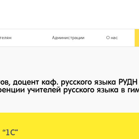
телям
Администрации
О нас
ов, доцент каф. русского языка РУДН
енции учителей русского языка в ги
 “1С”