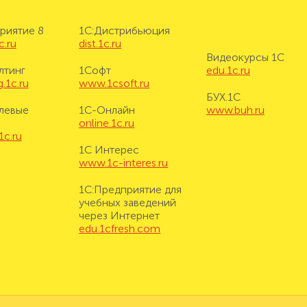
риятие 8
1С:Дистрибьюция
c.ru
dist.1c.ru
Видеокурсы 1С
лтинг
1Софт
edu.1c.ru
.1c.ru
www.1csoft.ru
БУХ.1С
левые
1С-Онлайн
www.buh.ru
online.1c.ru
1c.ru
1С Интерес
www.1c-interes.ru
1С:Предприятие для
учебных заведений
через Интернет
edu.1cfresh.com