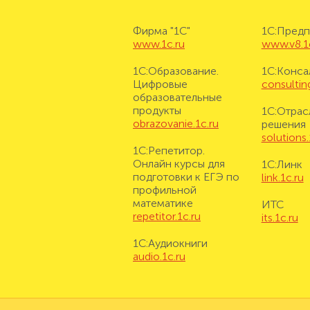
Фирма "1С"
1С:Предп
www.1c.ru
www.v8.1
1С:Образование.
1С:Конса
Цифровые
consulting
образовательные
продукты
1С:Отрас
obrazovanie.1c.ru
решения
solutions.
1С:Репетитор.
Онлайн курсы для
1С:Линк
подготовки к ЕГЭ по
link.1c.ru
профильной
математике
ИТС
repetitor.1c.ru
its.1c.ru
1С:Аудиокниги
audio.1c.ru