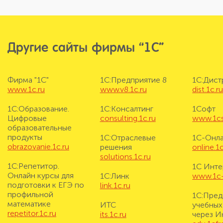
Другие сайты фирмы “1С”
Фирма "1С"
1С:Предприятие 8
1С:Дис
www.1c.ru
www.v8.1c.ru
dist.1c.r
1С:Образование.
1С:Консалтинг
1Софт
Цифровые
consulting.1c.ru
www.1cs
образовательные
продукты
1С:Отраслевые
1С-Онл
obrazovanie.1c.ru
решения
online.1c
solutions.1c.ru
1С:Репетитор.
1С Инте
Онлайн курсы для
1С:Линк
www.1c-i
подготовки к ЕГЭ по
link.1c.ru
профильной
1С:Пред
математике
ИТС
учебных
repetitor.1c.ru
its.1c.ru
через И