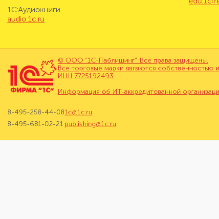
edu.1cf
1С:Аудиокниги
audio.1c.ru
© ООО "1С-Паблишинг". Все права защищены.
Все торговые марки являются собственностью и
ИНН 7725192493
Информация об ИТ-аккредитованной организац
8-495-258-44-08
1c@1c.ru
8-495-681-02-21
publishing@1c.ru