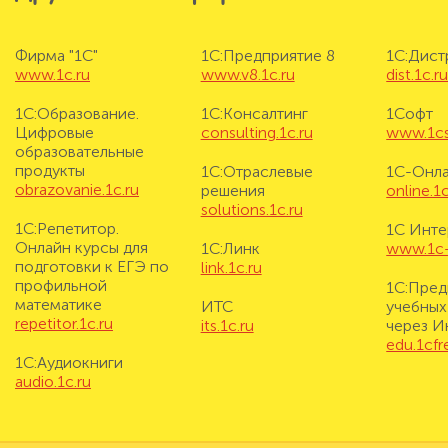
Фирма "1С"
1С:Предприятие 8
1С:Дис
www.1c.ru
www.v8.1c.ru
dist.1c.r
1С:Образование.
1С:Консалтинг
1Софт
Цифровые
consulting.1c.ru
www.1cs
образовательные
продукты
1С:Отраслевые
1С-Онл
obrazovanie.1c.ru
решения
online.1c
solutions.1c.ru
1С:Репетитор.
1С Инте
Онлайн курсы для
1С:Линк
www.1c-i
подготовки к ЕГЭ по
link.1c.ru
профильной
1С:Пред
математике
ИТС
учебных
repetitor.1c.ru
its.1c.ru
через И
edu.1cf
1С:Аудиокниги
audio.1c.ru