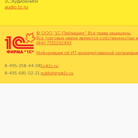
1С:Аудиокниги
audio.1c.ru
© ООО "1С-Паблишинг". Все права защищены.
Все торговые марки являются собственностью и
ИНН 7725192493
Информация об ИТ-аккредитованной организац
8-495-258-44-08
1c@1c.ru
8-495-681-02-21
publishing@1c.ru