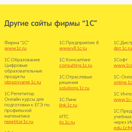
Другие сайты фирмы “1С”
Фирма "1С"
1С:Предприятие 8
1С:Дис
www.1c.ru
www.v8.1c.ru
dist.1c.r
1С:Образование.
1С:Консалтинг
1Софт
Цифровые
consulting.1c.ru
www.1cs
образовательные
продукты
1С:Отраслевые
1С-Онл
obrazovanie.1c.ru
решения
online.1c
solutions.1c.ru
1С:Репетитор.
1С Инте
Онлайн курсы для
1С:Линк
www.1c-i
подготовки к ЕГЭ по
link.1c.ru
профильной
1С:Пред
математике
ИТС
учебных
repetitor.1c.ru
its.1c.ru
через И
edu.1cf