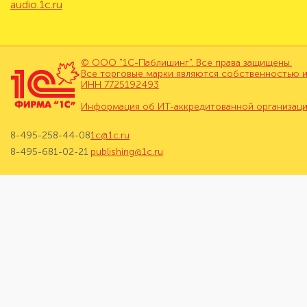
audio.1c.ru
© ООО "1С-Паблишинг". Все права защищены.
Все торговые марки являются собственностью и
ИНН 7725192493
Информация об ИТ-аккредитованной организац
8-495-258-44-08
1c@1c.ru
8-495-681-02-21
publishing@1c.ru