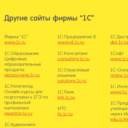
Другие сайты фирмы “1С”
Фирма "1С"
1С:Предприятие 8
1С:Дис
www.1c.ru
www.v8.1c.ru
dist.1c.r
1С:Образование.
1С:Консалтинг
1Софт
Цифровые
consulting.1c.ru
www.1cs
образовательные
продукты
1С:Отраслевые
1С-Онл
obrazovanie.1c.ru
решения
online.1c
solutions.1c.ru
1С:Репетитор.
1С Инте
Онлайн курсы для
1С:Линк
www.1c-i
подготовки к ЕГЭ по
link.1c.ru
профильной
1С:Пред
математике
ИТС
учебных
repetitor.1c.ru
its.1c.ru
через И
edu.1cf
1С:Аудиокниги