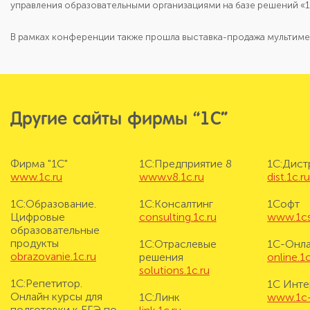
управления образовательными организациями на базе решений «1
В рамках конференции также прошла выставка-продажа мультиме
Другие сайты фирмы “1С”
Фирма "1С"
1С:Предприятие 8
1С:Дис
www.1c.ru
www.v8.1c.ru
dist.1c.r
1С:Образование.
1С:Консалтинг
1Софт
Цифровые
consulting.1c.ru
www.1cs
образовательные
продукты
1С:Отраслевые
1С-Онл
obrazovanie.1c.ru
решения
online.1c
solutions.1c.ru
1С:Репетитор.
1С Инте
Онлайн курсы для
1С:Линк
www.1c-i
подготовки к ЕГЭ по