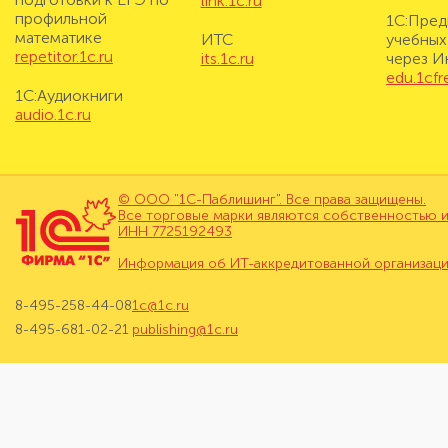
link.1c.ru
профильной
1С:Пред
математике
ИТС
учебных
repetitor.1c.ru
its.1c.ru
через И
edu.1cf
1С:Аудиокниги
audio.1c.ru
© ООО "1С-Паблишинг". Все права защищены.
Все торговые марки являются собственностью и
ИНН 7725192493
Информация об ИТ-аккредитованной организац
8-495-258-44-08
1c@1c.ru
8-495-681-02-21
publishing@1c.ru