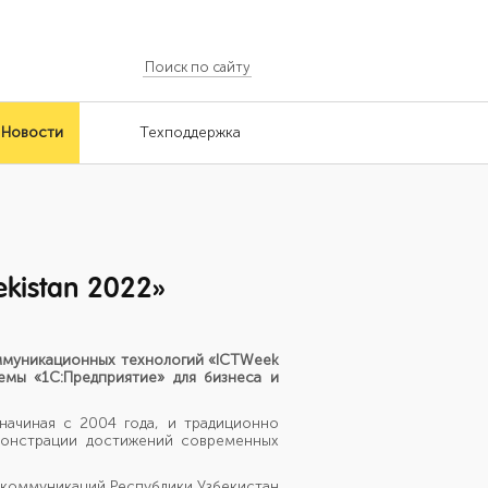
Новости
Техподдержка
kistan 2022»
ммуникационных технологий
«
ICTWeek
емы «1С:Предприятие» для бизнеса и
ачиная с 2004 года, и традиционно
монстрации достижений современных
коммуникаций Республики Узбекистан