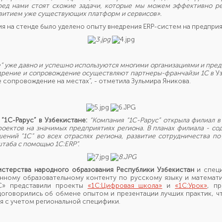
еред нами стоят схожие задачи, которые мы можем эффективно 
звитием уже существующих платформ и сервисов».
я на стенде было уделено опыту внедрения ERP-систем на предприя
 уже давно и успешно используются многими организациями и пред
едрение и сопровождение осуществляют партнеры-франчайзи 1С в
У
 сопровождение на местах”, - отметила Зульмира Яникова.
“1С-Рарус” в Узбекистане:
“Компания “1С-Рарус” открыла филиал в 
оектов на значимых предприятиях региона. В планах филиала - с
ний “1С” во всех отраслях региона, развитие сотрудничества по
штаба
с помощью 1С:
ERP”.
стерства народного образования Республики Узбекистан
и специ
нному образовательному контенту по русскому языку и математи
1С» представили проекты
«1С:Цифровая школа»
и
«1С:Урок»
, п
оговорились об обмене опытом и презентации лучших практик, ч
ия с учетом региональной специфики.