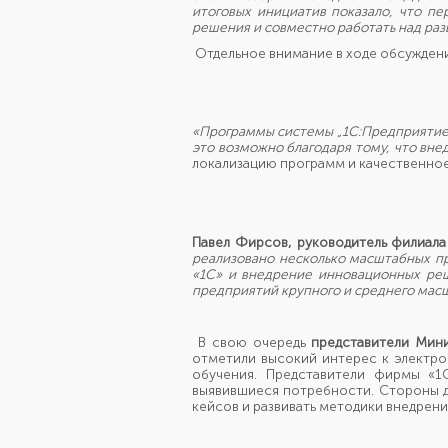
итоговых инициатив показало, что п
решения и совместно работать над ра
Отдельное внимание в ходе обсуждени
«Программы системы „1С:Предприятие“
это возможно благодаря тому, что вн
локализацию программ и качественное
Павел Фирсов, руководитель филиала 
реализовано несколько масштабных пр
«
1С
»
и внедрение инновационных реше
предприятий крупного и среднего мас
В свою очередь
представители Мини
отметили высокий интерес к электро
обучения. Представители фирмы «
выявившиеся потребности. Стороны д
кейсов и развивать методики внедрен