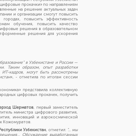
цифровые прокачки» по направлениям
авленные на решение актуальных задач
пании и организации смогут повысить
 городах, повысить эффективность
рмам обучения, повысить качество
цифровые решения в образовательном
атформенные решения для ускорения
разование“ в Узбекистане и России —
ми. Таким образом, опыт разработки
 ИТ-кадров, могут быть рассмотрены
истан
», - отметила по итогам сессии
ономика» представила коллективную
ародных цифровых прокачек, получить
ерзод Шерматов
, первый заместитель
итель министра цифрового развития,
ития, инноваций и аэрокосмической
ек Кожомуратов.
Республики Узбекистан
, отметил:
“... мы
 решения… Обсуждение выработанных