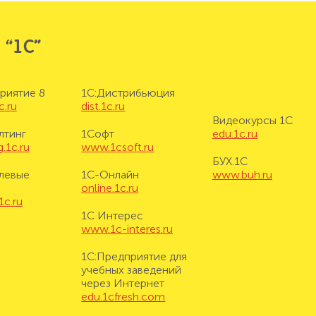
 “1С”
риятие 8
1С:Дистрибьюция
c.ru
dist.1c.ru
Видеокурсы 1С
лтинг
1Софт
edu.1c.ru
.1c.ru
www.1csoft.ru
БУХ.1С
левые
1С-Онлайн
www.buh.ru
online.1c.ru
1c.ru
1С Интерес
www.1c-interes.ru
1С:Предприятие для
учебных заведений
через Интернет
edu.1cfresh.com