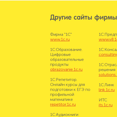
Другие сайты фирмы
Фирма "1С"
1С:Предп
www.1c.ru
www.v8.1
1С:Образование.
1С:Конса
Цифровые
consulting
образовательные
продукты
1С:Отрас
obrazovanie.1c.ru
решения
solutions.
1С:Репетитор.
Онлайн курсы для
1С:Линк
подготовки к ЕГЭ по
link.1c.ru
профильной
математике
ИТС
repetitor.1c.ru
its.1c.ru
1С:Аудиокниги