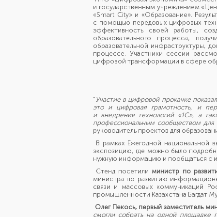
и государственным учреждением «Це
«Smart City» и «Образование». Резул
с помощью передовых цифровых техно
эффективность своей работы, соз
образовательного процесса, полу
образовательной инфраструктуры, д
процессе. Участники сессии рассм
цифровой трансформации в сфере об
“
Участие в цифровой прокачке показал
это и цифровая грамотность, и пер
и внедрения технологий
«
1С
»
, а та
профессиональным сообществом для 
руководитель проектов для образова
В рамках Ежегодной национальной 
экспозицию, где можно было подробн
нужную информацию и пообщаться с их
Стенд посетили
министр по развит
министра по развитию информационн
связи и массовых коммуникаций Ро
промышленности Казахстана Багдат Му
Олег Пекось, первый заместитель ми
смогли собрать на одной площадке