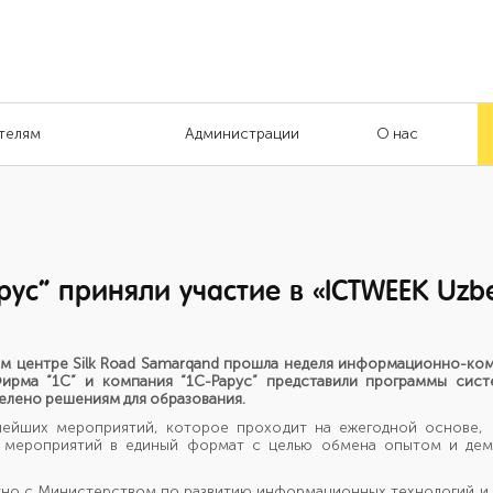
телям
Администрации
О нас
ус” приняли участие в «ICTWEEK Uzbe
м центре Silk Road Samarqand
прошла неделя информационно-ко
ирма “1С” и компания “1С-Рарус” представили программы сист
елено решениям для образования.
ейших мероприятий, которое проходит на ежегодной основе, н
х мероприятий в единый формат с целью обмена опытом и де
о с Министерством по развитию информационных технологий и 