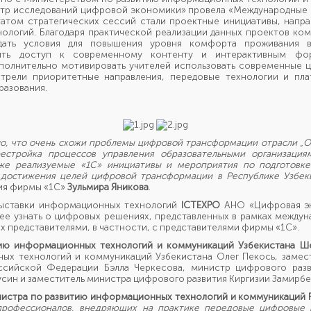
нтр исследований цифровой экономики» провела «Международные 
ьтатом стратегических сессий стали проектные инициативы, напр
логий. Благодаря практической реализации данных проектов ком
дать условия для повышения уровня комфорта проживания в
чить доступ к современному контенту и интерактивным фо
ополнительно мотивировать учителей использовать современные 
отрели приоритетные направления, передовые технологии и пл
разования.
о, что очень
схожи
проблемы цифровой трансформации отрасли „Об
естройка процессов управления образовательными организация
кже реализуемые
«
1С
»
инициативы и мероприятия по подготовке
достижения целей цифровой трансформации в Республике Узбек
ния фирмы «1С»
Зульмира Яникова
.
выставки информационных технологий
ICTEXPO
АНО «Цифровая эк
ее узнать о цифровых решениях, представленных в рамках междун
 представителями, в частности, с представителями фирмы «1С».
ию информационных технологий и коммуникаций Узбекистана Ш
ых технологий и коммуникаций Узбекистана Олег Пекось, замест
ссийской Федерации Бэлла Черкесова, министр цифрового разв
син и заместитель министра цифрового развития Киргизии Замирб
нистра по развитию информационных технологий и коммуникаций 
 профессионалов, внедряющих на практике передовые цифровые