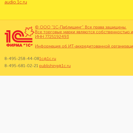
audio.1c.ru
© ООО "1С-Паблишинг". Все права защищены.
Все торговые марки являются собственностью и
ИНН 7725192493
Информация об ИТ-аккредитованной организац
8-495-258-44-08
1c@1c.ru
8-495-681-02-21
publishing@1c.ru