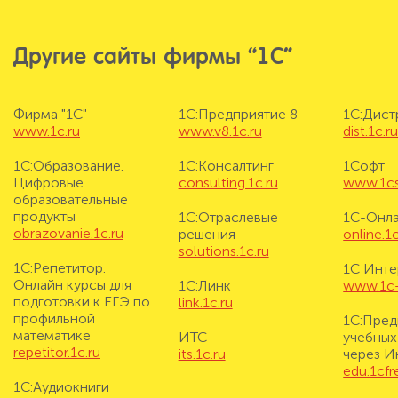
Другие сайты фирмы “1С”
Фирма "1С"
1С:Предприятие 8
1С:Дис
www.1c.ru
www.v8.1c.ru
dist.1c.r
1С:Образование.
1С:Консалтинг
1Софт
Цифровые
consulting.1c.ru
www.1cs
образовательные
продукты
1С:Отраслевые
1С-Онл
obrazovanie.1c.ru
решения
online.1c
solutions.1c.ru
1С:Репетитор.
1С Инте
Онлайн курсы для
1С:Линк
www.1c-i
подготовки к ЕГЭ по
link.1c.ru
профильной
1С:Пред
математике
ИТС
учебных
repetitor.1c.ru
its.1c.ru
через И
edu.1cf
1С:Аудиокниги