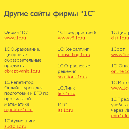
Другие сайты фирмы “1С”
Фирма "1С"
1С:Предприятие 8
1С:Дис
www.1c.ru
www.v8.1c.ru
dist.1c.r
1С:Образование.
1С:Консалтинг
1Софт
Цифровые
consulting.1c.ru
www.1cs
образовательные
продукты
1С:Отраслевые
1С-Онл
obrazovanie.1c.ru
решения
online.1c
solutions.1c.ru
1С:Репетитор.
1С Инте
Онлайн курсы для
1С:Линк
www.1c-i
подготовки к ЕГЭ по
link.1c.ru
профильной
1С:Пред
математике
ИТС
учебных
repetitor.1c.ru
its.1c.ru
через И
edu.1cf
1С:Аудиокниги
audio.1c.ru