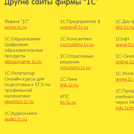
Другие сайты фирмы “1С”
Фирма "1С"
1С:Предприятие 8
1С:Дис
www.1c.ru
www.v8.1c.ru
dist.1c.r
1С:Образование.
1С:Консалтинг
1Софт
Цифровые
consulting.1c.ru
www.1cs
образовательные
продукты
1С:Отраслевые
1С-Онл
obrazovanie.1c.ru
решения
online.1c
solutions.1c.ru
1С:Репетитор.
1С Инте
Онлайн курсы для
1С:Линк
www.1c-i
подготовки к ЕГЭ по
link.1c.ru
профильной
1С:Пред
математике
ИТС
учебных
repetitor.1c.ru
its.1c.ru
через И
edu.1cf
1С:Аудиокниги
audio.1c.ru