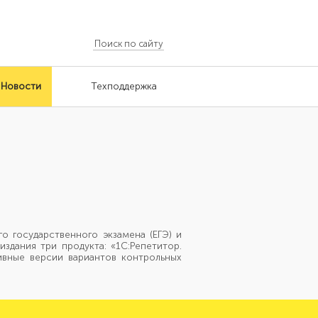
Новости
Техподдержка
 государственного экзамена (ЕГЭ) и
здания три продукта: «1С:Репетитор.
ивные версии вариантов контрольных