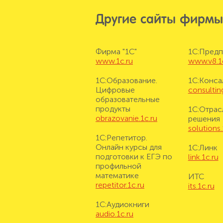
Другие сайты фирмы
Фирма "1С"
1С:Предп
www.1c.ru
www.v8.1
1С:Образование.
1С:Конса
Цифровые
consulting
образовательные
продукты
1С:Отрас
obrazovanie.1c.ru
решения
solutions.
1С:Репетитор.
Онлайн курсы для
1С:Линк
подготовки к ЕГЭ по
link.1c.ru
профильной
математике
ИТС
repetitor.1c.ru
its.1c.ru
1С:Аудиокниги
audio.1c.ru