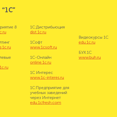
 “1С”
риятие 8
1С:Дистрибьюция
c.ru
dist.1c.ru
Видеокурсы 1С
лтинг
1Софт
edu.1c.ru
.1c.ru
www.1csoft.ru
БУХ.1С
левые
1С-Онлайн
www.buh.ru
online.1c.ru
1c.ru
1С Интерес
www.1c-interes.ru
1С:Предприятие для
учебных заведений
через Интернет
edu.1cfresh.com