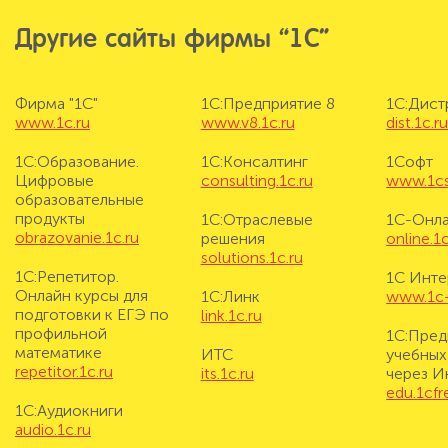
Другие сайты фирмы “1С”
Фирма "1С"
1С:Предприятие 8
1С:Дис
www.1c.ru
www.v8.1c.ru
dist.1c.r
1С:Образование.
1С:Консалтинг
1Софт
Цифровые
consulting.1c.ru
www.1cs
образовательные
продукты
1С:Отраслевые
1С-Онл
obrazovanie.1c.ru
решения
online.1c
solutions.1c.ru
1С:Репетитор.
1С Инте
Онлайн курсы для
1С:Линк
www.1c-i
подготовки к ЕГЭ по
link.1c.ru
профильной
1С:Пред
математике
ИТС
учебных
repetitor.1c.ru
its.1c.ru
через И
edu.1cf
1С:Аудиокниги
audio.1c.ru