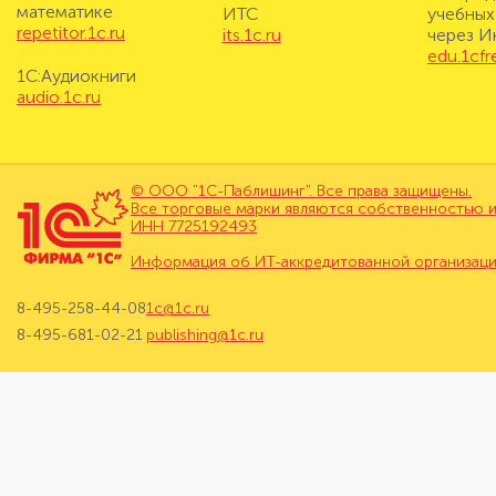
математике
ИТС
учебных
repetitor.1c.ru
its.1c.ru
через И
edu.1cf
1С:Аудиокниги
audio.1c.ru
© ООО "1С-Паблишинг". Все права защищены.
Все торговые марки являются собственностью и
ИНН 7725192493
Информация об ИТ-аккредитованной организац
8-495-258-44-08
1c@1c.ru
8-495-681-02-21
publishing@1c.ru