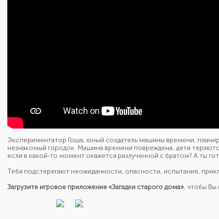
Экспериментатор Гоша, юный создатель машины времени, планир
незнакомый городок. Машина времени повреждена, дети теряются
если в какой-то момент окажется разлученной с братом? А ты г
Тебя подстерегают неожиданности, опасности, испытания, прик
Загрузите игровое приложение «Загадки старого дома»
, чтобы Вы