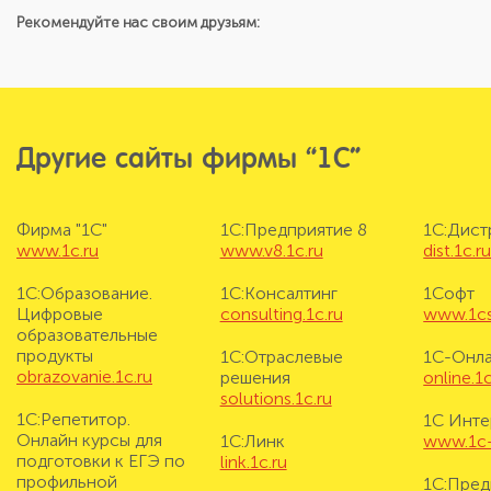
Рекомендуйте нас своим друзьям:
Другие сайты фирмы “1С”
Фирма "1С"
1С:Предприятие 8
1С:Дис
www.1c.ru
www.v8.1c.ru
dist.1c.r
1С:Образование.
1С:Консалтинг
1Софт
Цифровые
consulting.1c.ru
www.1cs
образовательные
продукты
1С:Отраслевые
1С-Онл
obrazovanie.1c.ru
решения
online.1c
solutions.1c.ru
1С:Репетитор.
1С Инте
Онлайн курсы для
1С:Линк
www.1c-i
подготовки к ЕГЭ по
link.1c.ru
профильной
1С:Пред